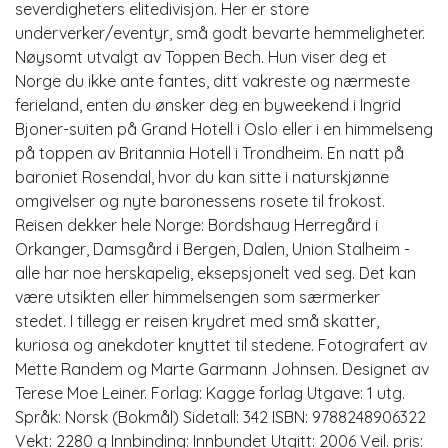
severdigheters elitedivisjon. Her er store
underverker/eventyr, små godt bevarte hemmeligheter.
Nøysomt utvalgt av Toppen Bech. Hun viser deg et
Norge du ikke ante fantes, ditt vakreste og nærmeste
ferieland, enten du ønsker deg en byweekend i Ingrid
Bjoner-suiten på Grand Hotell i Oslo eller i en himmelseng
på toppen av Britannia Hotell i Trondheim. En natt på
baroniet Rosendal, hvor du kan sitte i naturskjønne
omgivelser og nyte baronessens rosete til frokost.
Reisen dekker hele Norge: Bordshaug Herregård i
Orkanger, Damsgård i Bergen, Dalen, Union Stalheim -
alle har noe herskapelig, eksepsjonelt ved seg. Det kan
være utsikten eller himmelsengen som særmerker
stedet. I tillegg er reisen krydret med små skatter,
kuriosa og anekdoter knyttet til stedene. Fotografert av
Mette Randem og Marte Garmann Johnsen. Designet av
Terese Moe Leiner. Forlag: Kagge forlag Utgave: 1 utg.
Språk: Norsk (Bokmål) Sidetall: 342 ISBN: 9788248906322
Vekt: 2280 g Innbinding: Innbundet Utgitt: 2006 Veil. pris: