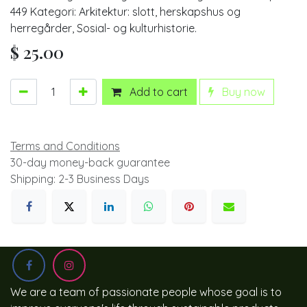
449 Kategori: Arkitektur: slott, herskapshus og
herregårder, Sosial- og kulturhistorie.
$
25.00
Add to cart
Buy now
Terms and Conditions
30-day money-back guarantee
Shipping: 2-3 Business Days
We are a team of passionate people whose goal is to